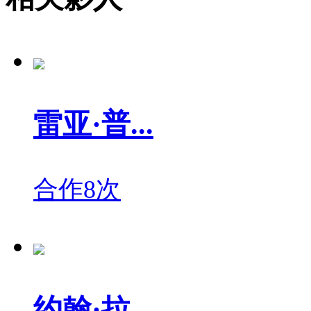
雷亚·普...
合作8次
约翰·拉...