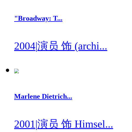
"Broadway: T...
2004
|
演员 饰 (archi...
Marlene Dietrich...
2001
|
演员 饰 Himsel...