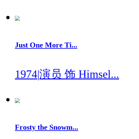
Just One More Ti...
1974
|
演员 饰 Himsel...
Frosty the Snowm...