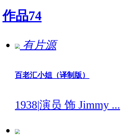
作品
74
有片源
百老汇小姐（译制版）
1938
|
演员 饰 Jimmy ...