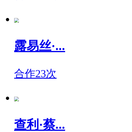
露易丝·...
合作23次
查利·蔡...