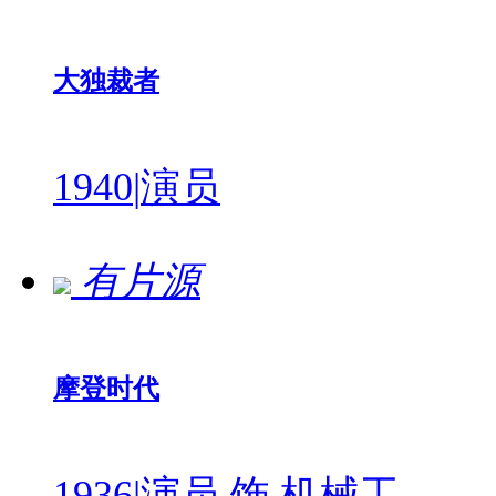
大独裁者
1940
|
演员
有片源
摩登时代
1936
|
演员 饰 机械工