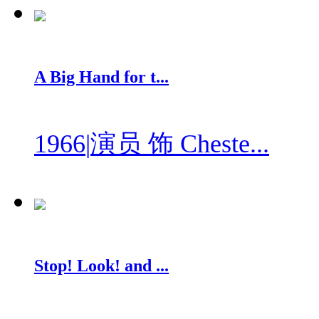
A Big Hand for t...
1966
|
演员 饰 Cheste...
Stop! Look! and ...