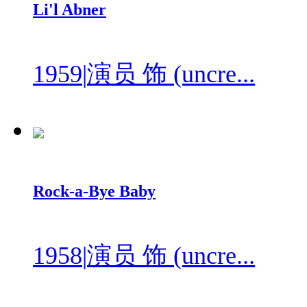
Li'l Abner
1959
|
演员 饰 (uncre...
Rock-a-Bye Baby
1958
|
演员 饰 (uncre...