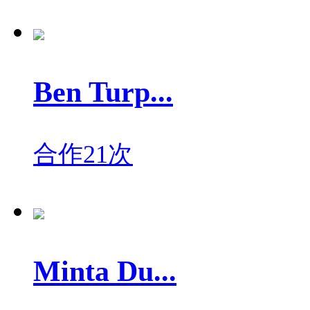
Ben Turp...
合作21次
Minta Du...