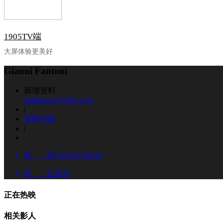
1905TV端
大屏体验更美好
Gianni Fantoni
新增资料
mdbnews@1905.com
|
资料纠错
|
姓 名
Gianni Fantoni
职 业
演员
正在热映
相关影人