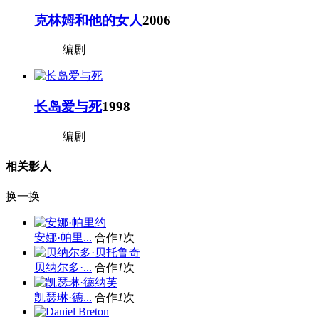
克林姆和他的女人
2006
编剧
长岛爱与死
1998
编剧
相关影人
换一换
安娜·帕里...
合作
1
次
贝纳尔多·...
合作
1
次
凯瑟琳·德...
合作
1
次