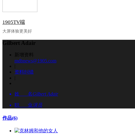
1905TV端
大屏体验更美好
Gilbert Adair
新增资料
mdbnews@1905.com
|
资料纠错
|
姓 名
Gilbert Adair
职 业
演员
作品
(6)