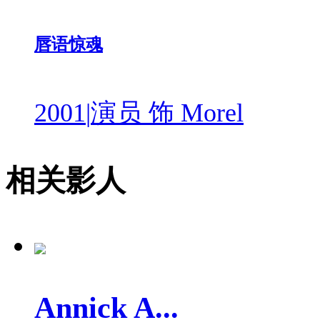
唇语惊魂
2001
|
演员 饰 Morel
相关影人
Annick A...