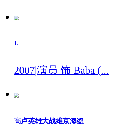
U
2007
|
演员 饰 Baba (...
高卢英雄大战维京海盗