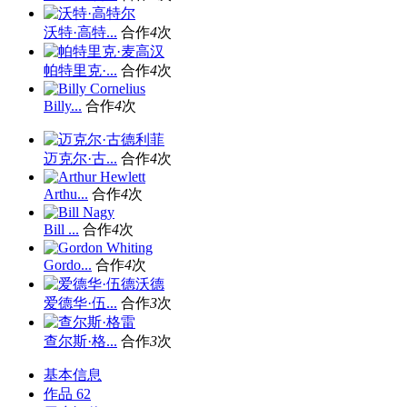
沃特·高特...
合作
4
次
帕特里克·...
合作
4
次
Billy...
合作
4
次
迈克尔·古...
合作
4
次
Arthu...
合作
4
次
Bill ...
合作
4
次
Gordo...
合作
4
次
爱德华·伍...
合作
3
次
查尔斯·格...
合作
3
次
基本信息
作品
62