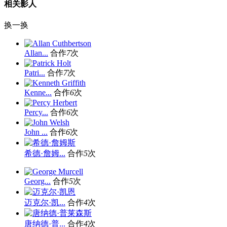
相关影人
换一换
Allan...
合作
7
次
Patri...
合作
7
次
Kenne...
合作
6
次
Percy...
合作
6
次
John ...
合作
6
次
希德·詹姆...
合作
5
次
Georg...
合作
5
次
迈克尔·凯...
合作
4
次
唐纳德·普...
合作
4
次