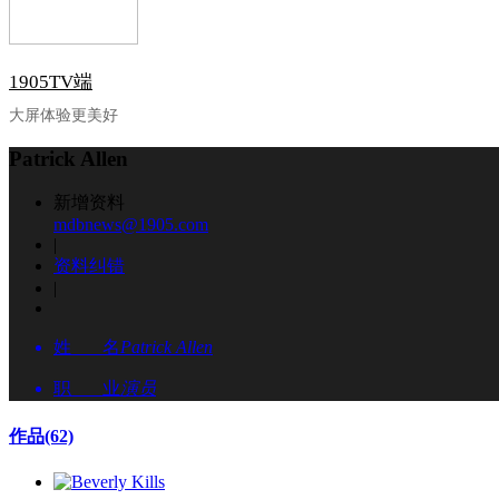
1905TV端
大屏体验更美好
Patrick Allen
新增资料
mdbnews@1905.com
|
资料纠错
|
姓 名
Patrick Allen
职 业
演员
作品
(62)