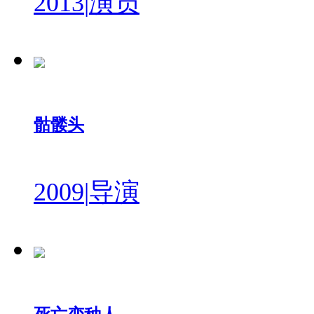
2013
|
演员
骷髅头
2009
|
导演