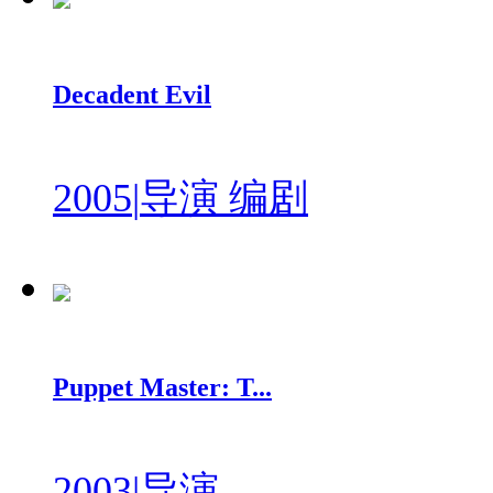
Decadent Evil
2005
|
导演 编剧
Puppet Master: T...
2003
|
导演