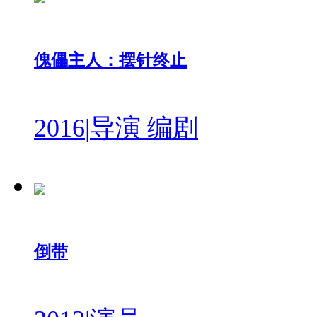
傀儡主人：摆针终止
2016
|
导演 编剧
倒带