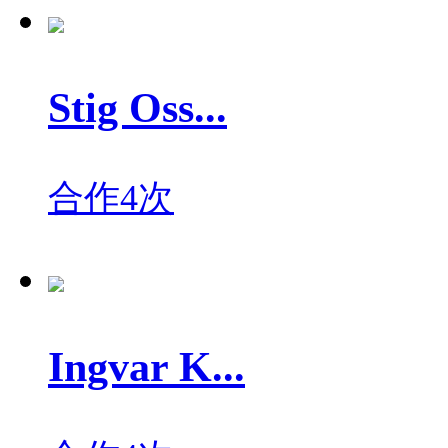
Stig Oss...
合作4次
Ingvar K...