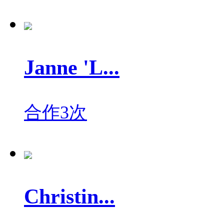
Janne 'L...
合作3次
Christin...