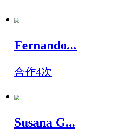
Fernando...
合作4次
Susana G...