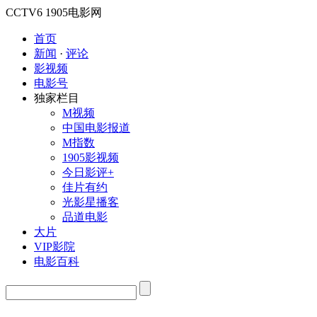
CCTV6
1905电影网
首页
新闻
·
评论
影视频
电影号
独家栏目
M视频
中国电影报道
M指数
1905影视频
今日影评+
佳片有约
光影星播客
品道电影
大片
VIP影院
电影百科