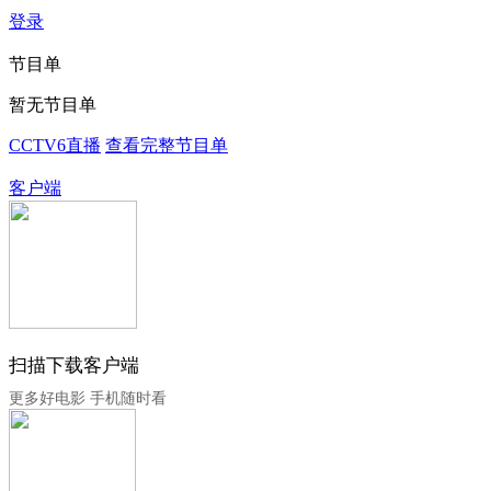
登录
节目单
暂无节目单
CCTV6直播
查看完整节目单
客户端
扫描下载客户端
更多好电影 手机随时看