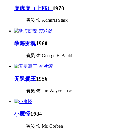
虎虎虎（上部）
1970
演员 饰 Admiral Stark
有片源
孽海痴魂
1960
演员 饰 George F. Babbi...
有片源
无冕霸王
1956
演员 饰 Jim Weyerhause ...
小魔怪
1984
演员 饰 Mr. Corben