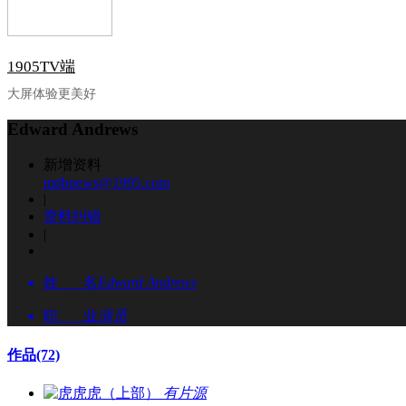
1905TV端
大屏体验更美好
Edward Andrews
新增资料
mdbnews@1905.com
|
资料纠错
|
姓 名
Edward Andrews
职 业
演员
作品
(72)
有片源