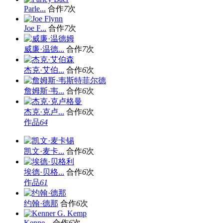
Parle...
合作
7
次
Joe F...
合作
7
次
威廉·温德...
合作
7
次
杰克·艾伯...
合作
6
次
詹姆斯·韦...
合作
6
次
杰克·克卢...
合作
6
次
作品
64
凯文·麦卡...
合作
6
次
埃德·贝格...
合作
6
次
作品
61
约翰·德那
合作
6
次
Kenne...
合作
6
次