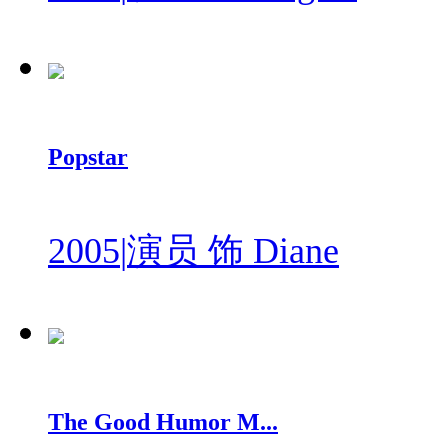
Popstar
2005
|
演员 饰 Diane
The Good Humor M...