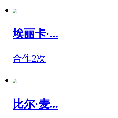
埃丽卡·...
合作2次
比尔·麦...