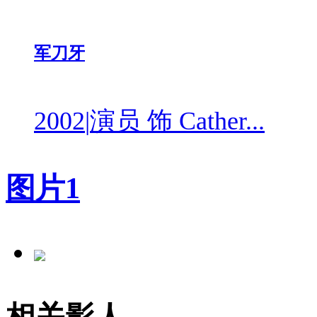
军刀牙
2002
|
演员 饰 Cather...
图片
1
相关影人