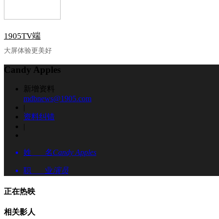
1905TV端
大屏体验更美好
Candy Apples
新增资料
mdbnews@1905.com
|
资料纠错
|
姓 名
Candy Apples
职 业
演员
正在热映
相关影人