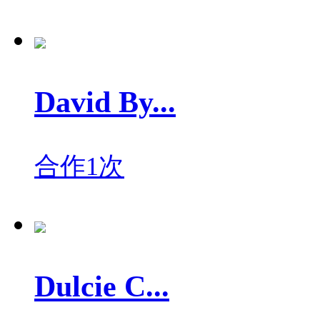
David By...
合作1次
Dulcie C...