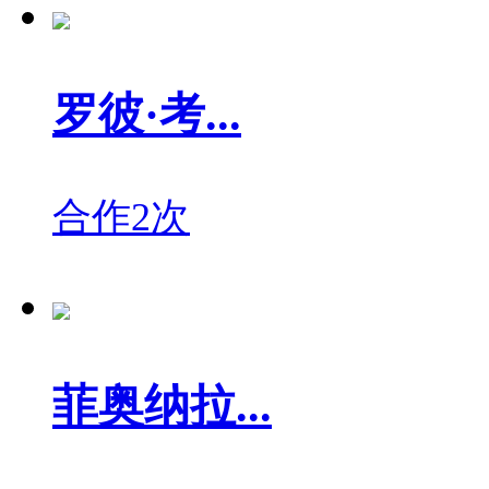
罗彼·考...
合作2次
菲奥纳拉...