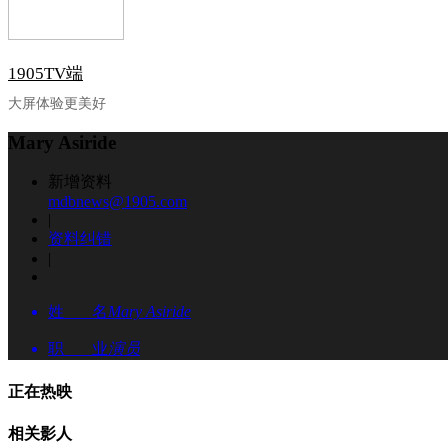
1905TV端
大屏体验更美好
Mary Asiride
新增资料
mdbnews@1905.com
|
资料纠错
|
姓 名
Mary Asiride
职 业
演员
正在热映
相关影人