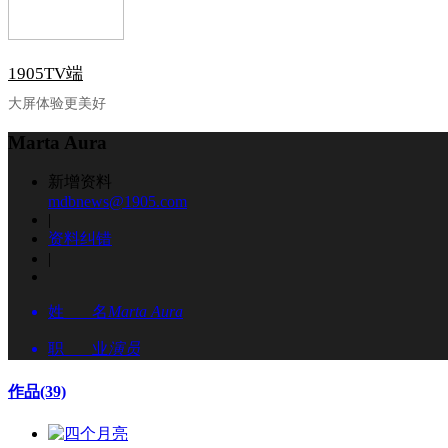
1905TV端
大屏体验更美好
Marta Aura
新增资料
mdbnews@1905.com
|
资料纠错
|
姓 名
Marta Aura
职 业
演员
作品
(39)