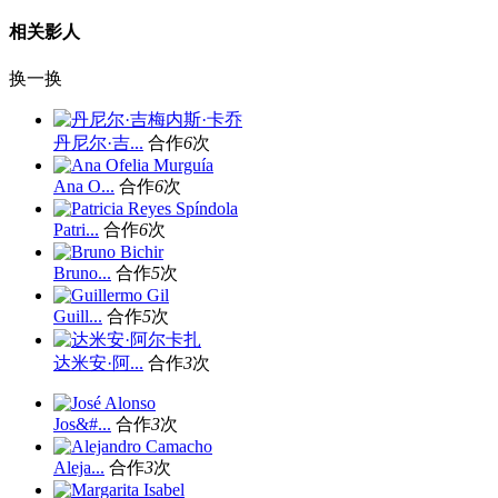
相关影人
换一换
丹尼尔·吉...
合作
6
次
Ana O...
合作
6
次
Patri...
合作
6
次
Bruno...
合作
5
次
Guill...
合作
5
次
达米安·阿...
合作
3
次
Jos&#...
合作
3
次
Aleja...
合作
3
次