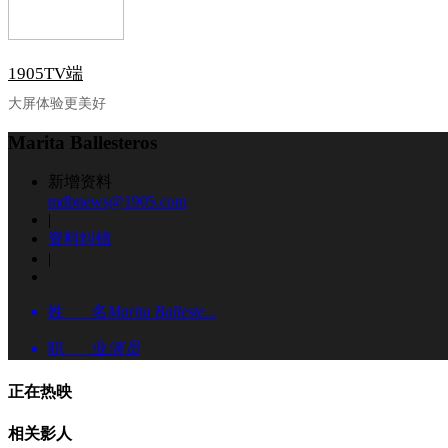
1905TV端
大屏体验更美好
Marita Ballesteros
新增资料
mdbnews@1905.com
|
资料纠错
|
姓 名
Marita Balleste...
职 业
演员
正在热映
相关影人