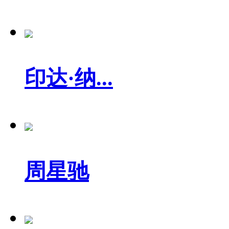
印达·纳...
周星驰