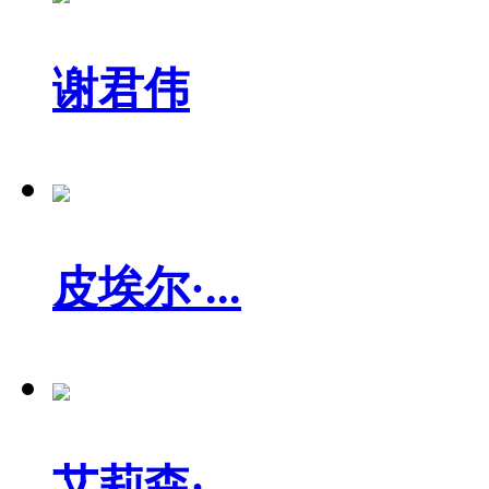
谢君伟
皮埃尔·...
艾莉森·...