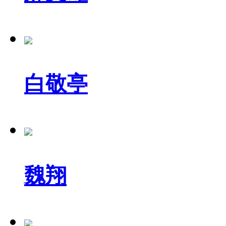
白敬亭
魏翔