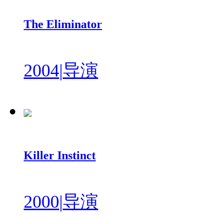
The Eliminator
2004
|
导演
Killer Instinct
2000
|
导演