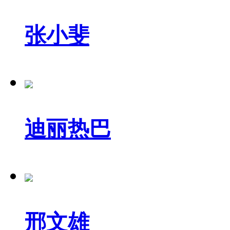
张小斐
迪丽热巴
邢文雄