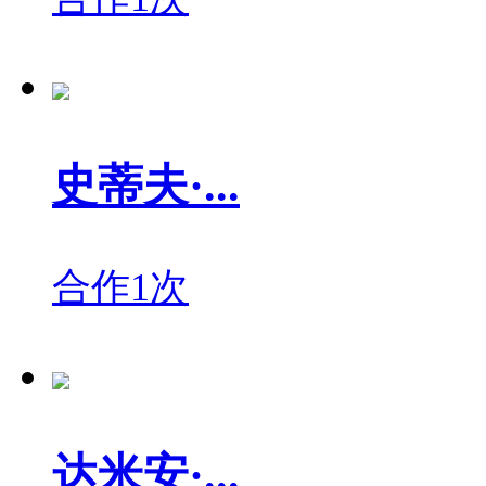
史蒂夫·...
合作1次
达米安·...