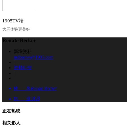
1905TV端
大屏体验更美好
Renate Becker
新增资料
mdbnews@1905.com
|
资料纠错
|
姓 名
Renate Becker
职 业
演员
正在热映
相关影人