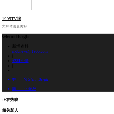
1905TV端
大屏体验更美好
Glenn Bergh
新增资料
mdbnews@1905.com
|
资料纠错
|
姓 名
Glenn Bergh
职 业
演员
正在热映
相关影人