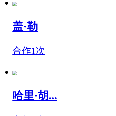
盖·勒
合作1次
哈里·胡...