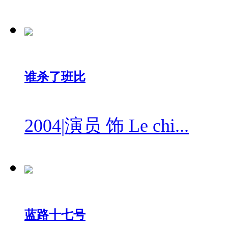
谁杀了班比
2004
|
演员 饰 Le chi...
蓝路十七号