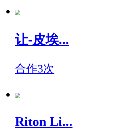
让-皮埃...
合作3次
Riton Li...