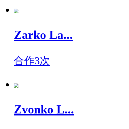
Zarko La...
合作3次
Zvonko L...