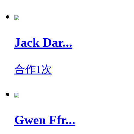
Jack Dar...
合作1次
Gwen Ffr...