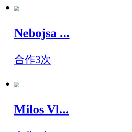
Nebojsa ...
合作3次
Milos Vl...