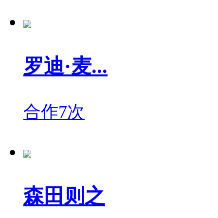
罗迪·麦...
合作7次
森田则之