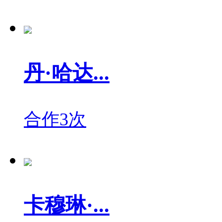
丹·哈达...
合作3次
卡穆琳·...