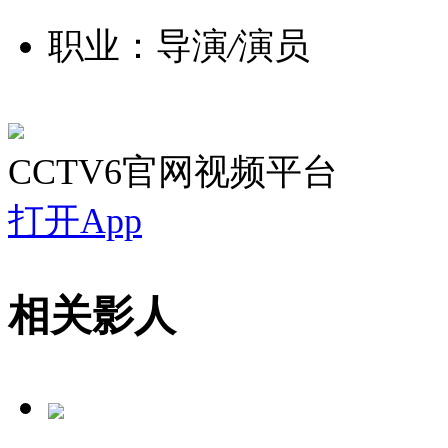
职业：导演
/
演员
CCTV6官网视频平台
打开App
相关影人