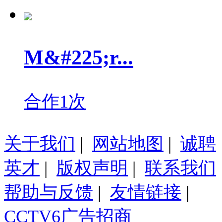
M&#225;r...
合作1次
关于我们
|
网站地图
|
诚聘
英才
|
版权声明
|
联系我们
帮助与反馈
|
友情链接
|
CCTV6广告招商