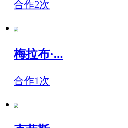
合作2次
梅拉布·...
合作1次