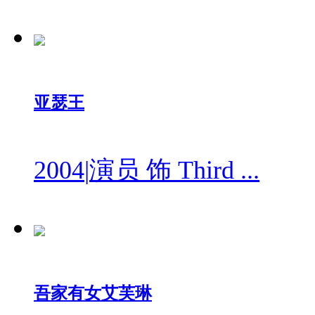
亚瑟王
2004
|
演员 饰 Third ...
吾家有女艾芙琳