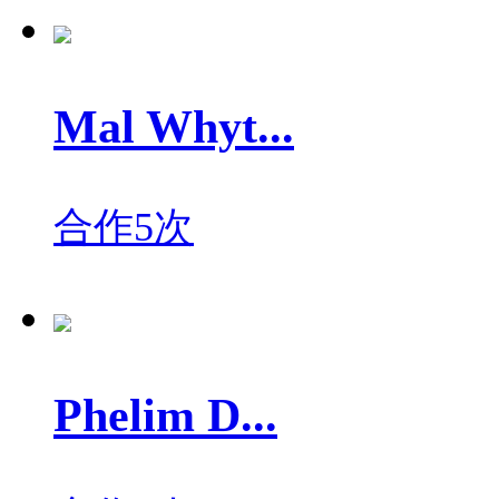
Mal Whyt...
合作5次
Phelim D...