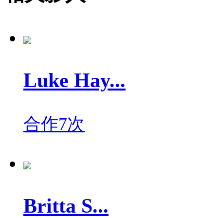
Luke Hay...
合作7次
Britta S...