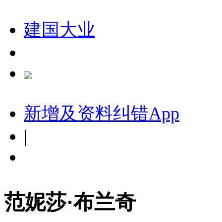
建国大业
新增及资料纠错
App
|
范妮莎·布兰奇