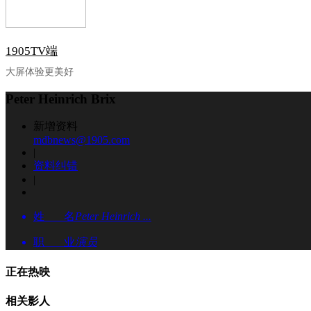
1905TV端
大屏体验更美好
Peter Heinrich Brix
新增资料
mdbnews@1905.com
|
资料纠错
|
姓 名
Peter Heinrich ...
职 业
演员
正在热映
相关影人