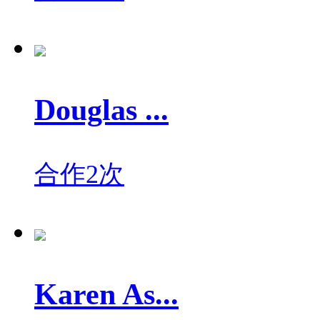
Douglas ...
合作2次
Karen As...