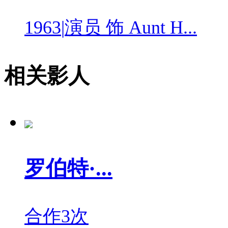
1963
|
演员 饰 Aunt H...
相关影人
罗伯特·...
合作3次