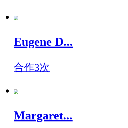
Eugene D...
合作3次
Margaret...