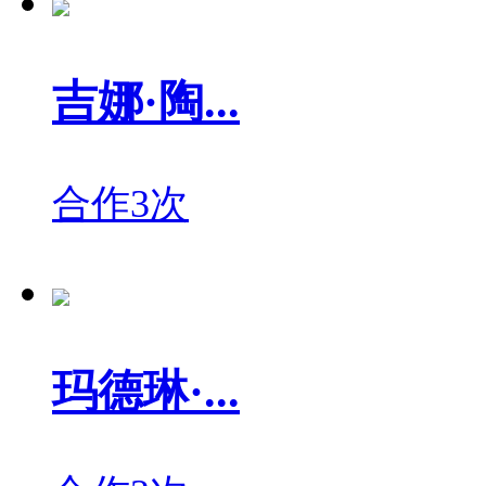
吉娜·陶...
合作3次
玛德琳·...