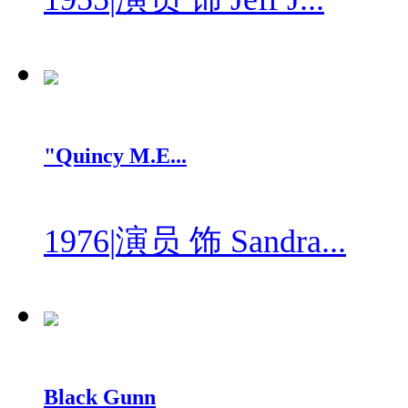
"Quincy M.E...
1976
|
演员 饰 Sandra...
Black Gunn