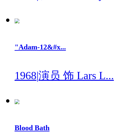
"Adam-12&#x...
1968
|
演员 饰 Lars L...
Blood Bath