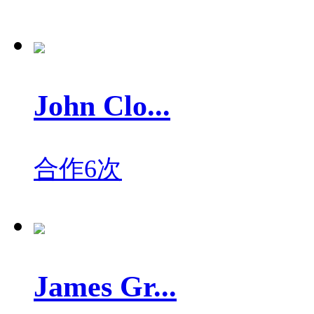
John Clo...
合作6次
James Gr...