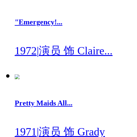
"Emergency!...
1972
|
演员 饰 Claire...
Pretty Maids All...
1971
|
演员 饰 Grady