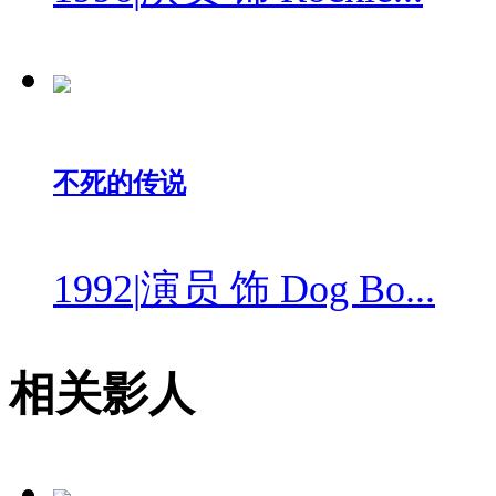
不死的传说
1992
|
演员 饰 Dog Bo...
相关影人