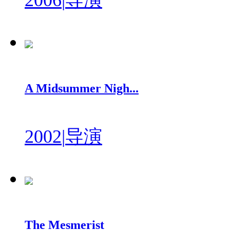
2006
|
导演
A Midsummer Nigh...
2002
|
导演
The Mesmerist