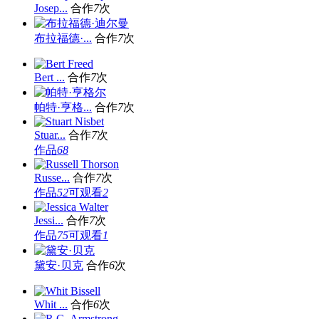
Josep...
合作
7
次
布拉福德·...
合作
7
次
Bert ...
合作
7
次
帕特·亨格...
合作
7
次
Stuar...
合作
7
次
作品
68
Russe...
合作
7
次
作品
52
可观看
2
Jessi...
合作
7
次
作品
75
可观看
1
黛安·贝克
合作
6
次
Whit ...
合作
6
次