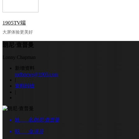
1905TV端
大屏体验更美好
朗尼·查普曼
Lonny Chapman
新增资料
mdbnews@1905.com
|
资料纠错
|
姓 名
朗尼·查普曼
职 业
演员