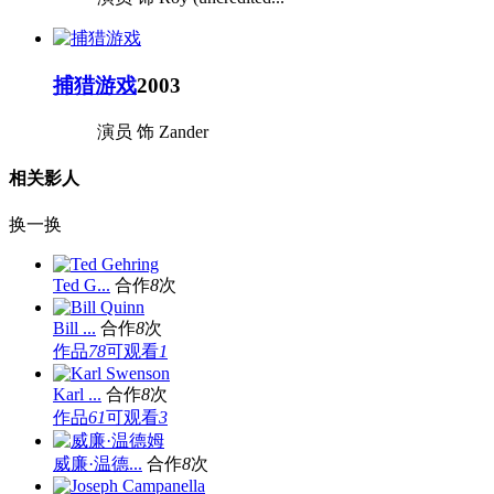
捕猎游戏
2003
演员 饰 Zander
相关影人
换一换
Ted G...
合作
8
次
Bill ...
合作
8
次
作品
78
可观看
1
Karl ...
合作
8
次
作品
61
可观看
3
威廉·温德...
合作
8
次