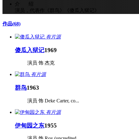
介 绍
演员，代表作《群鸟》《傻瓜入狱记》
作品
(68)
有片源
傻瓜入狱记
1969
演员 饰 杰克
有片源
群鸟
1963
演员 饰 Deke Carter, co...
有片源
伊甸园之东
1955
演员 饰 Roy (uncredited...