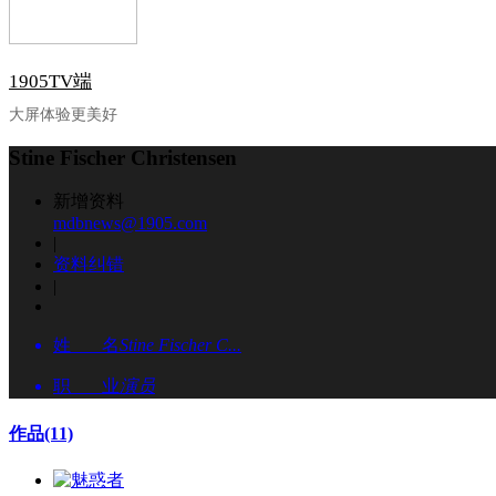
1905TV端
大屏体验更美好
Stine Fischer Christensen
新增资料
mdbnews@1905.com
|
资料纠错
|
姓 名
Stine Fischer C...
职 业
演员
作品
(11)