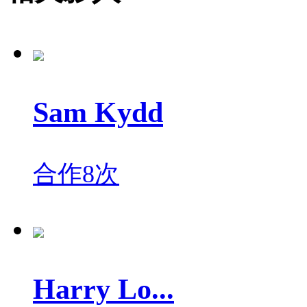
Sam Kydd
合作8次
Harry Lo...