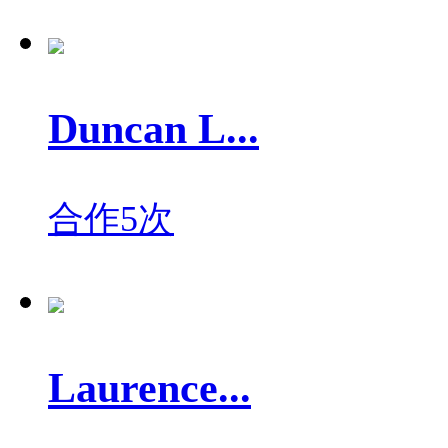
Duncan L...
合作5次
Laurence...