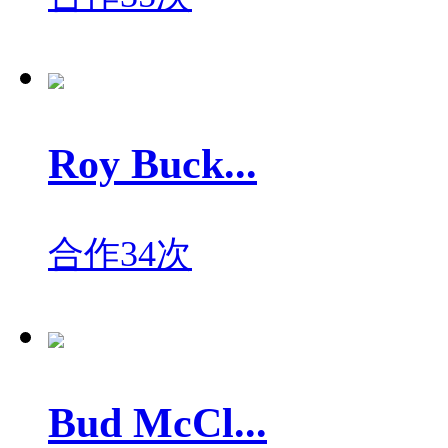
Roy Buck...
合作34次
Bud McCl...