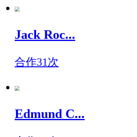
Jack Roc...
合作31次
Edmund C...