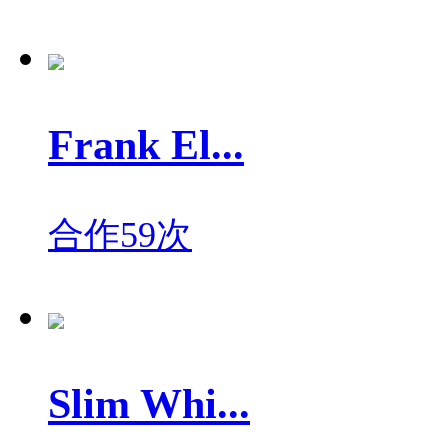
Frank El...
合作59次
Slim Whi...