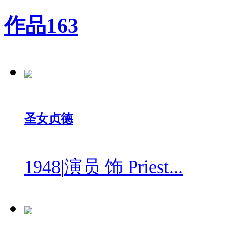
作品
163
圣女贞德
1948
|
演员 饰 Priest...