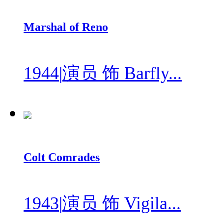
Marshal of Reno
1944
|
演员 饰 Barfly...
Colt Comrades
1943
|
演员 饰 Vigila...