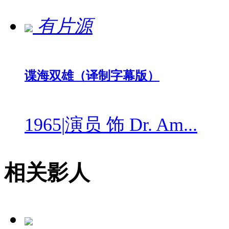
有片源
谍海双雄（译制字幕版）
1965
|
演员 饰 Dr. Am...
相关影人