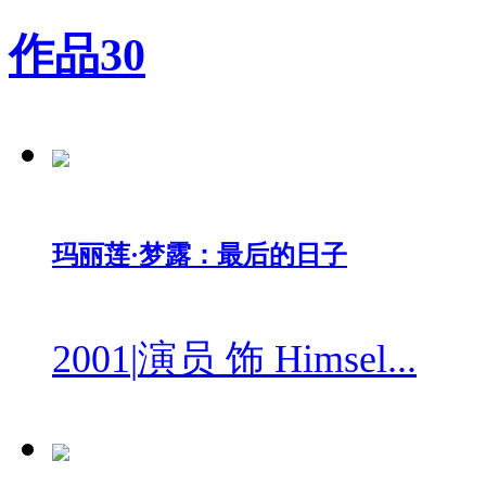
作品
30
玛丽莲·梦露：最后的日子
2001
|
演员 饰 Himsel...