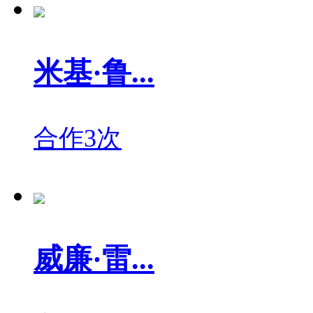
米基·鲁...
合作3次
威廉·雷...