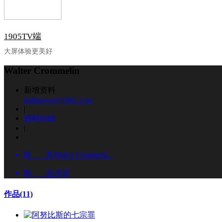
1905TV端
大屏体验更美好
Walter Crommelin
新增资料
mdbnews@1905.com
|
资料纠错
|
姓 名
Walter Crommeli...
职 业
演员
作品
(11)