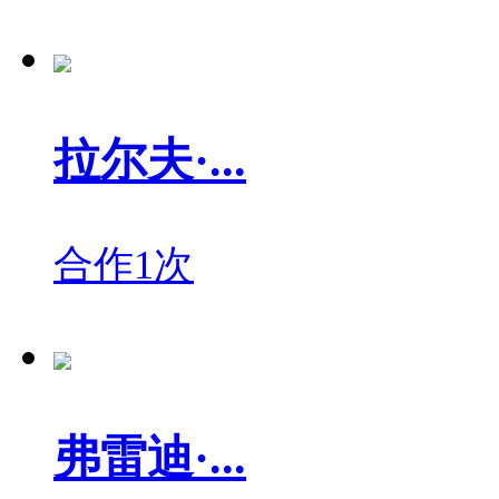
拉尔夫·...
合作1次
弗雷迪·...