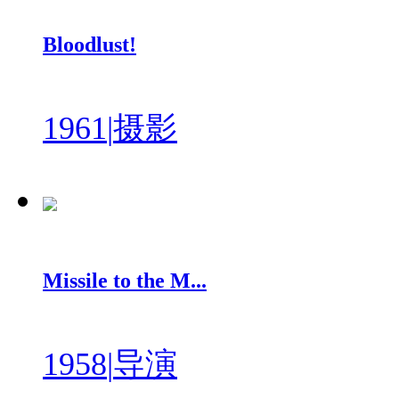
Bloodlust!
1961
|
摄影
Missile to the M...
1958
|
导演