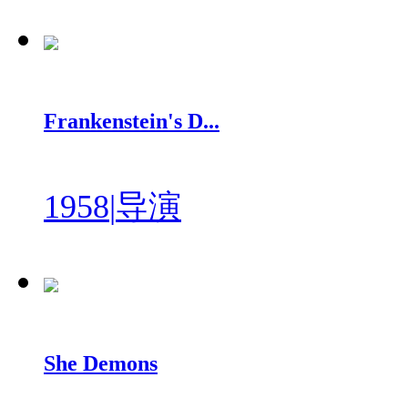
Frankenstein's D...
1958
|
导演
She Demons