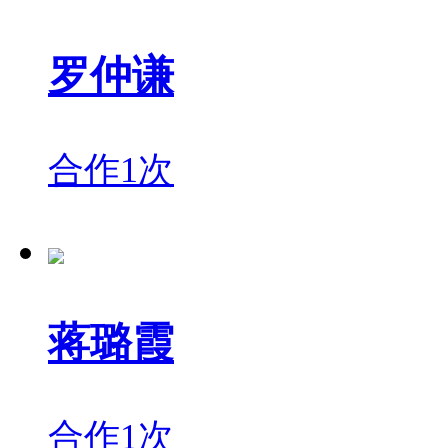
罗仲谦
合作1次
蒋璐霞
合作1次