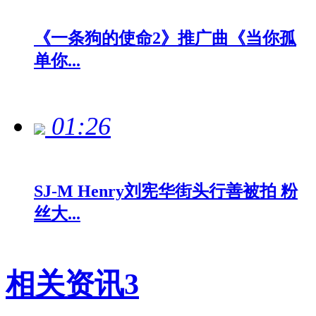
《一条狗的使命2》推广曲《当你孤
单你...
01:26
SJ-M Henry刘宪华街头行善被拍 粉
丝大...
相关资讯
3