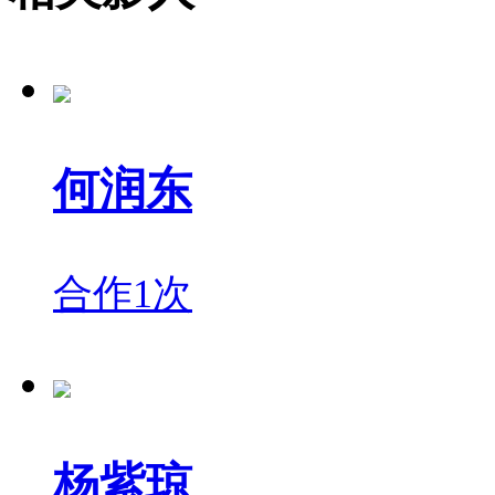
何润东
合作1次
杨紫琼