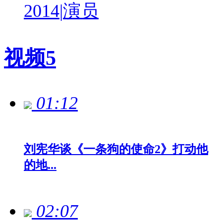
2014
|
演员
视频
5
01:12
刘宪华谈《一条狗的使命2》打动他
的地...
02:07