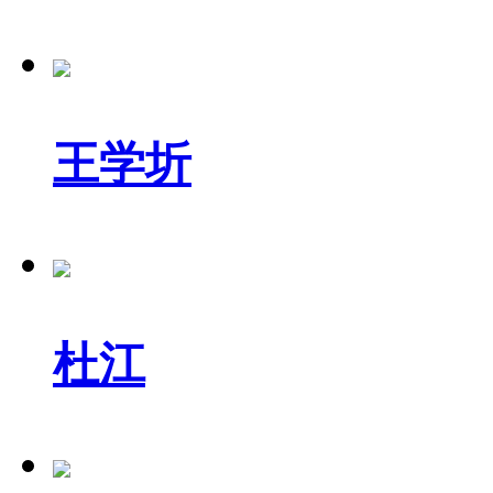
王学圻
杜江