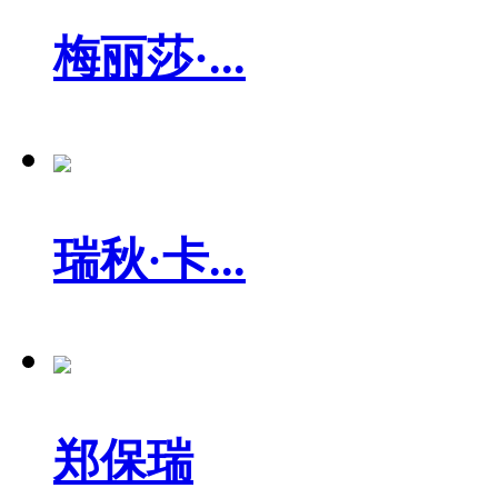
梅丽莎·...
瑞秋·卡...
郑保瑞