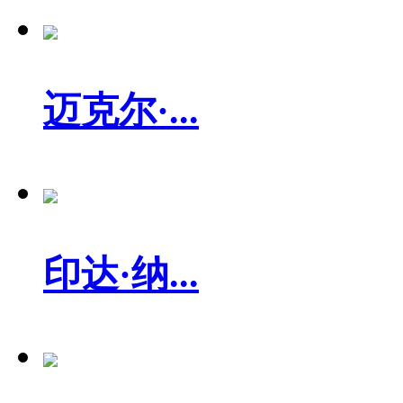
迈克尔·...
印达·纳...