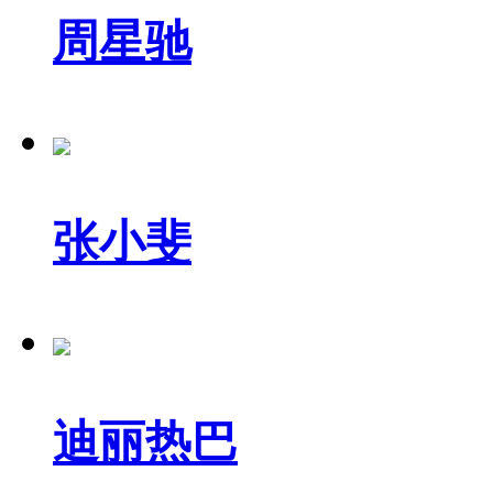
周星驰
张小斐
迪丽热巴