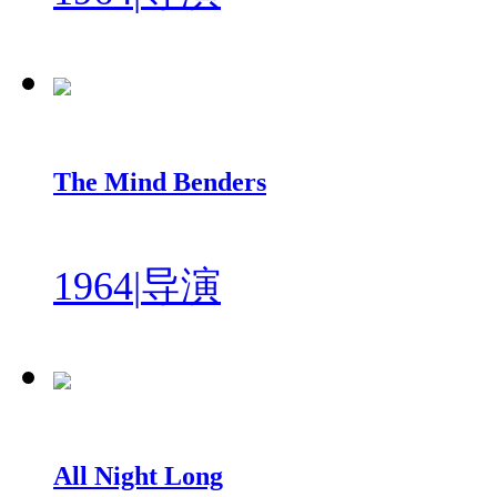
The Mind Benders
1964
|
导演
All Night Long