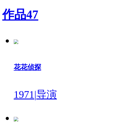
作品
47
花花侦探
1971
|
导演