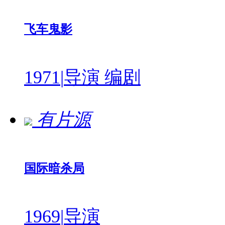
飞车鬼影
1971
|
导演 编剧
有片源
国际暗杀局
1969
|
导演