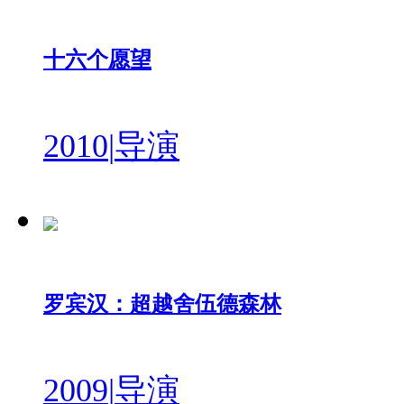
十六个愿望
2010
|
导演
罗宾汉：超越舍伍德森林
2009
|
导演