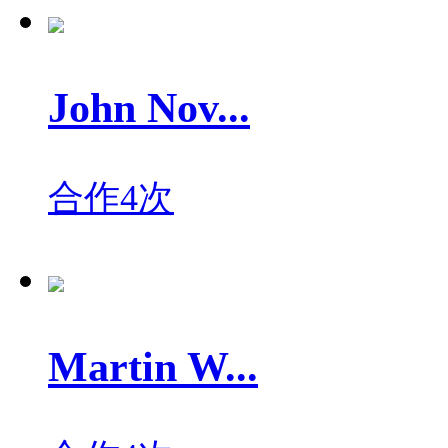
John Nov...
合作4次
Martin W...