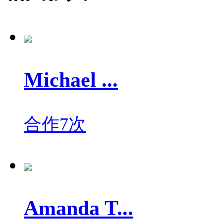
Michael ...
合作7次
Amanda T...