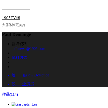
1905TV端
大屏体验更美好
Paul Demange
新增资料
mdbnews@1905.com
|
资料纠错
|
姓 名
Paul Demange
职 业
演员
作品
(114)