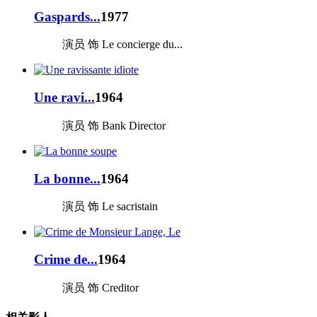
Gaspards...
1977
演员 饰 Le concierge du...
Une ravi...
1964
演员 饰 Bank Director
La bonne...
1964
演员 饰 Le sacristain
Crime de...
1964
演员 饰 Creditor