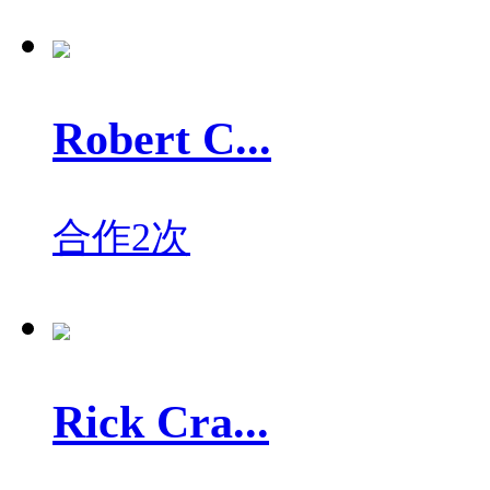
Robert C...
合作2次
Rick Cra...