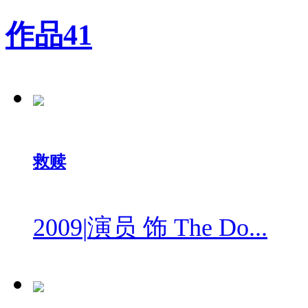
作品
41
救赎
2009
|
演员 饰 The Do...